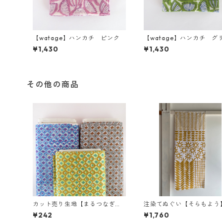
【watage】ハンカチ ピンク
【watage】ハンカチ グ
ン
¥1,430
¥1,430
その他の商品
カット売り生地【まるつなぎ】5
注染てぬぐい【そらもよう
0cm以上10cm単位
¥242
¥1,760