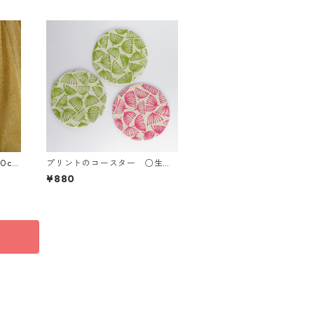
0cm
プリントのコースター ○生成
り
¥880