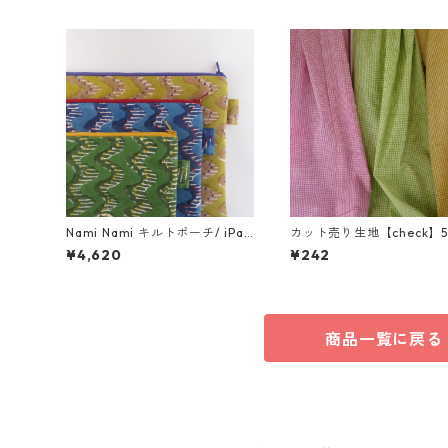
Nami Nami キルトポーチ/ iPad
カット売り生地【check】5
10、11inch
以上10cm単位
¥4,620
¥242
商品一覧に戻る