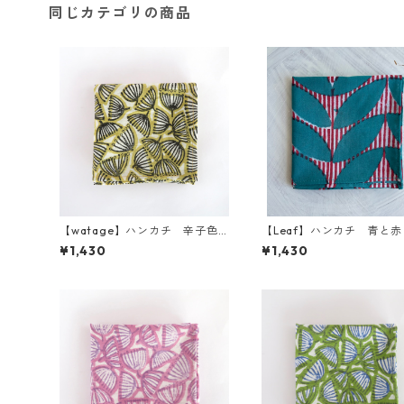
同じカテゴリの商品
【watage】ハンカチ 辛子色
【Leaf】ハンカチ 青と赤
と黒
¥1,430
¥1,430