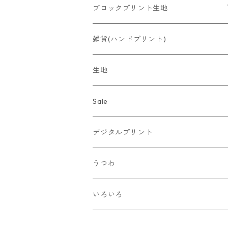
ブロックプリント生地
洋服
雑貨(ハンドプリント)
生地
Sale
デジタルプリント
うつわ
いろいろ