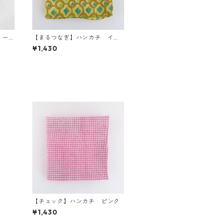
リー
【まるつなぎ】ハンカチ イエ
ロー系
¥1,430
】
【チェック】ハンカチ ピンク
¥1,430