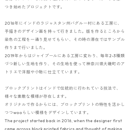
つき始めたプロジェクトです。
2016年にインドのラジャスタン州バグルー村にある工房に、
手描きのデザイン画を持って行きました。版を作るところから
染色の工程を一通り見せてもらい、その時の滞在ではサンプル
作りまで行いました。
2019年からはジャイプールにある工房に変わり、毎年2-3種類
づつ新しい生地を作り、その生地を使って神奈川県大磯町のア
トリエで洋服や小物に仕立てています。
ブロックプリントはインドで伝統的に行われている技法で、
様々な素敵な模様が存在します。
オリジナルで作るからには、ブロックプリントの特性を活かし
つつwooらしい模様をデザインしています。
The project started back in 2016, when the designer first
came across block printed fabrics and thought of making