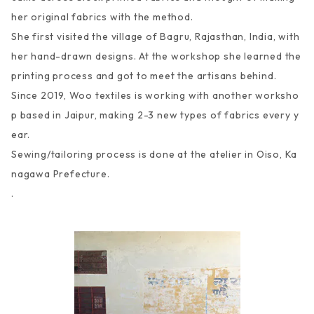
her original fabrics with the method.
She first visited the village of Bagru, Rajasthan, India, with
her hand-drawn designs. At the workshop she learned the
printing process and got to meet the artisans behind.
Since 2019, Woo textiles is working with another worksho
p based in Jaipur, making 2-3 new types of fabrics every y
ear.
Sewing/tailoring process is done at the atelier in Oiso, Ka
nagawa Prefecture.
.