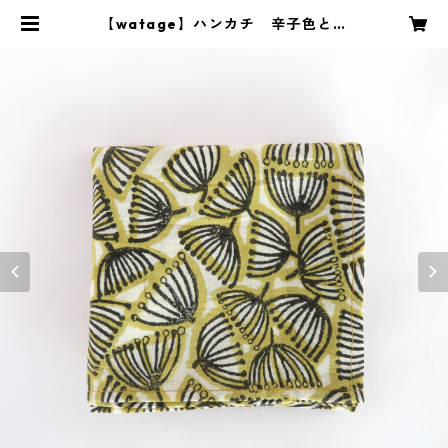
【watage】ハンカチ 辛子色と黒
| wootextiles