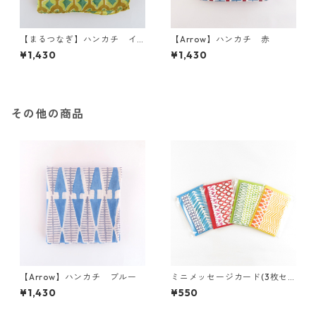
【まるつなぎ】ハンカチ イ
【Arrow】ハンカチ 赤
エロー系
¥1,430
¥1,430
その他の商品
【Arrow】ハンカチ ブルー
ミニメッセージカード(3枚セ
ット)/ Mini greeting card (s
¥1,430
¥550
et of 3)