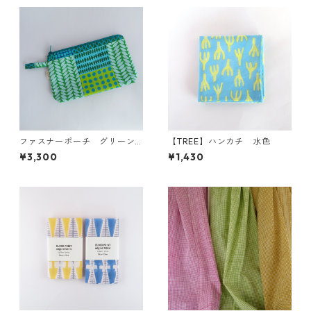
ファスナーポーチ グリーン
【TREE】ハンカチ 水色
系
¥3,300
¥1,430