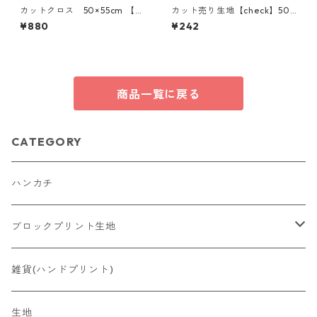
カットクロス 50×55cm 【Ar
カット売り生地【check】50c
row1】
m以上10cm単位
¥880
¥242
商品一覧に戻る
CATEGORY
ハンカチ
ブロックプリント生地
洋服
雑貨(ハンドプリント)
生地