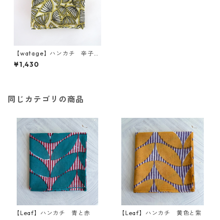
【watage】ハンカチ 辛子色
と黒
¥1,430
同じカテゴリの商品
【Leaf】ハンカチ 青と赤
【Leaf】ハンカチ 黄色と紫